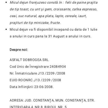
Micul dejun franţuzesc constă în : felii de paine prajita
de tip toast, cu unt şi gem, croissante, cafea espresso,
ceai, suc natural, apa plata, lapte, cereale, iaurt,
prajituri de tip minicake, fructe.
Micul dejun va fi disponibil incepand cu data de 1 Iulie
a anului in curs pana la 31 August a anului in curs.
Despre noi:
ASFALT DOBROGEA SRL
Cod Unic de Înregistrare 24084904
Nr. Înmatriculare J13 /2209 /2008
EUID ROONRC.J13 /2209 /2008
Data înfiinţării 23-06-2008.
ADRESA: JUD. CONSTANŢA, MUN. CONSTANŢA, STR.
INTERIOARA 4, NR.8, BIROUL NR. 5