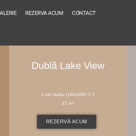
ALERIE
REZERVA ACUM
CONTACT
Dublă Lake View
1 pat dublu (160x200)
27 m²
REZERVĂ ACUM