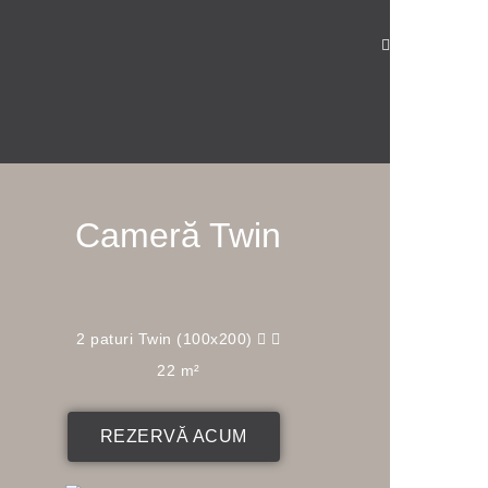
Cameră Twin
2 paturi Twin (100x200)
22 m²
REZERVĂ ACUM