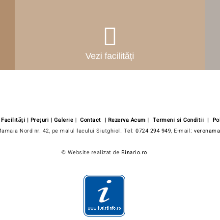
Vezi facilități
|
Facilități
|
Prețuri
|
Galerie
|
Contact
|
Rezerva Acum
|
Termeni si Conditii
|
Po
Mamaia Nord nr. 42, pe malul lacului Siutghiol. Tel:
0724 294 949
, E-mail:
veronam
© Website realizat de
Binario.ro